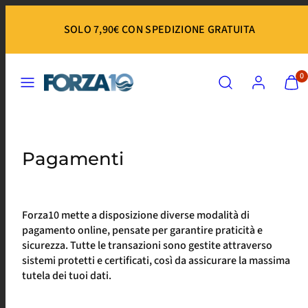
Salta
al
SOLO 7,90€ CON SPEDIZIONE GRATUITA
contenuto
Menu
Ricerca
Account
Visuali
Visuali
0
il
il
mio
mio
carrell
carrell
(
(
0
0
Pagamenti
)
)
Forza10 mette a disposizione diverse modalità di
pagamento online, pensate per garantire praticità e
sicurezza. Tutte le transazioni sono gestite attraverso
sistemi protetti e certificati, così da assicurare la massima
tutela dei tuoi dati.