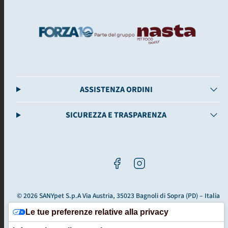
ASSISTENZA ORDINI
SICUREZZA E TRASPARENZA
Facebook
Instagram
© 2026 SANYpet S.p.A Via Austria, 35023 Bagnoli di Sopra (PD) – Italia
- PIVA: 03663040289Ecommerce partner Calicantus - P. IVA
Le tue preferenze relative alla privacy
03757590272